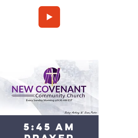
Press Play
5:45 am